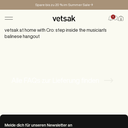
Spare bis zu 20 % im Summer Sale→
1
0
vetsak at home with Cro: step inside the musician's
balinese hangout⁠
SHOP
KONFIGURATOR
MAGAZINE
Alle FAQs zur Lieferung finden
Melde dich für unseren Newsletter an