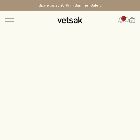
Spare bis zu 20 % im Summer Sale→
1
0
SHOP
KONFIGURATOR
MAGAZINE