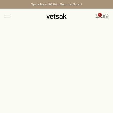
Spare bis zu 20 % im Summer Sale→
1
0
SHOP
KONFIGURATOR
MAGAZINE