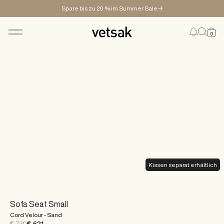
Spare bis zu 20 % im Summer Sale→
0
SHOP
KONFIGURATOR
MAGAZINE
Kissen separat erhältlich
Sofa Seat Small
Cord Velour - Sand
€ 730
€ 621