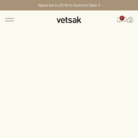
Spare bis zu 20 % im Summer Sale→
1
0
SHOP
KONFIGURATOR
MAGAZINE